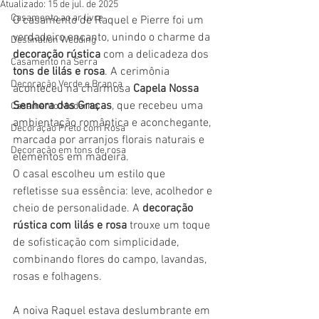
Atualizado:
15 de jul. de 2025
Casamento ao ar livre
O casamento de Raquel e Pierre foi um 
verdadeiro encanto, unindo o charme da 
Destination Wedding
decoração rústica
 com a delicadeza dos 
Casamento na Serra
tons de lilás e rosa
. A cerimônia 
Decoração Verde e Branca
aconteceu na charmosa 
Capela Nossa 
Senhora das Graças
, que recebeu uma 
Casamento Moderno
ambientação romântica e aconchegante, 
Decoração Preto com Rosa
marcada por arranjos florais naturais e 
Decoração em tons de rosa
elementos em madeira.
O casal escolheu um estilo que 
refletisse sua essência: leve, acolhedor e 
cheio de personalidade. A 
decoração 
rústica com lilás e rosa
 trouxe um toque 
de sofisticação com simplicidade, 
combinando flores do campo, lavandas, 
rosas e folhagens.
A noiva Raquel estava deslumbrante em 