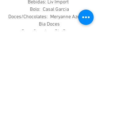
Bebidas: Liv Import  
Bolo:  Casal Garcia
 Doces/Chocolates:  Meryanne Azevedo, 
Bia Doces
 Bem-Casados:  Bia Doces  
Dj:  Pablo    
Atração: Batucada Black  
Diversos 
Convite:  Kaza dos Convites 
Noite de Núpcias:  YOO2 
Balões: Silas Balões
Carro: Queridinhos da Noiva
Casamento Rústico