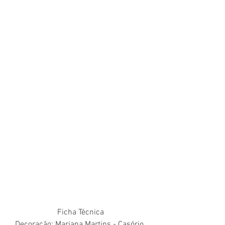
Ficha Técnica
Decoração: Mariana Martins - Casório 