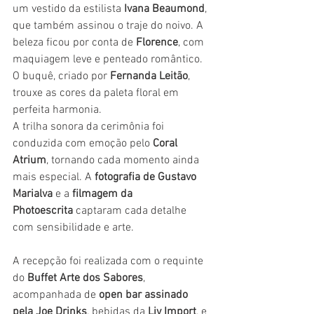
um vestido da estilista 
Ivana Beaumond
, 
que também assinou o traje do noivo. A 
beleza ficou por conta de 
Florence
, com 
maquiagem leve e penteado romântico. 
O buquê, criado por 
Fernanda Leitão
, 
trouxe as cores da paleta floral em 
perfeita harmonia.
A trilha sonora da cerimônia foi 
conduzida com emoção pelo 
Coral 
Atrium
, tornando cada momento ainda 
mais especial. A 
fotografia de Gustavo 
Marialva
 e a 
filmagem da 
Photoescrita
 captaram cada detalhe 
com sensibilidade e arte.
A recepção foi realizada com o requinte 
do 
Buffet Arte dos Sabores
, 
acompanhada de 
open bar assinado 
pela Joe Drinks
, bebidas da 
Liv Import
, e 