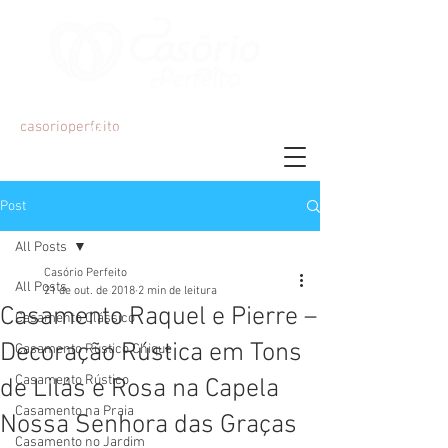
Organização e Decoração de Eventos
casorioperfeito
Mariana Martins
Post
All Posts
Casório Perfeito
All Posts
21 de out. de 2018
2 min de leitura
Casamento Raquel e Pierre –
Casamento Clássico
Decoração Rústica em Tons
Casamento Rústico Chique
Casamento Rústico
de Lilás e Rosa na Capela
Casamento na Praia
Nossa Senhora das Graças
Casamento no Jardim