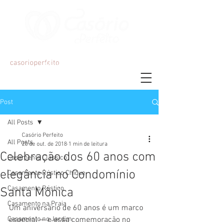
Organização e Decoração de Eventos
casorioperfeito
Mariana Martins
Post
All Posts
Casório Perfeito
All Posts
20 de out. de 2018
1 min de leitura
Celebração dos 60 anos com
Casamento Clássico
elegância no Condomínio
Casamento Rústico Chique
Casamento Rústico
Santa Mônica
Casamento na Praia
Um aniversário de 60 anos é um marco 
Casamento no Jardim
especial — e essa comemoração no 