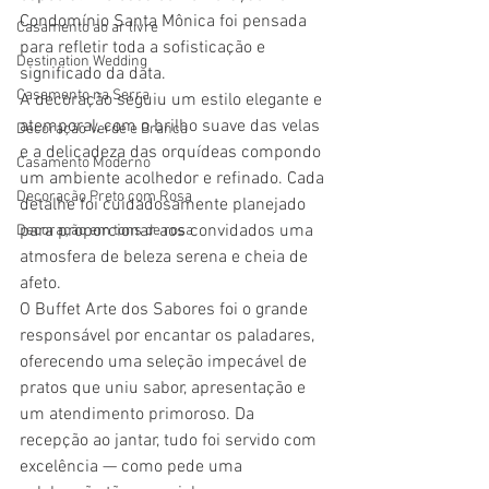
Condomínio Santa Mônica foi pensada 
Casamento ao ar livre
para refletir toda a sofisticação e 
Destination Wedding
significado da data.
Casamento na Serra
A decoração seguiu um estilo elegante e 
atemporal, com o brilho suave das velas 
Decoração Verde e Branca
e a delicadeza das orquídeas compondo 
Casamento Moderno
um ambiente acolhedor e refinado. Cada 
Decoração Preto com Rosa
detalhe foi cuidadosamente planejado 
para proporcionar aos convidados uma 
Decoração em tons de rosa
atmosfera de beleza serena e cheia de 
afeto.
O Buffet Arte dos Sabores foi o grande 
responsável por encantar os paladares, 
oferecendo uma seleção impecável de 
pratos que uniu sabor, apresentação e 
um atendimento primoroso. Da 
recepção ao jantar, tudo foi servido com 
excelência — como pede uma 