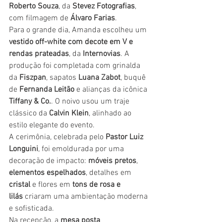
Roberto Souza
, da 
Stevez Fotografias
, 
com filmagem de 
Álvaro Farias
.
Para o grande dia, Amanda escolheu um 
vestido off-white com decote em V e 
rendas prateadas
, da 
Internovias
. A 
produção foi completada com grinalda 
da 
Fiszpan
, sapatos 
Luana Zabot
, buquê 
de 
Fernanda Leitão
 e alianças da icônica 
Tiffany & Co.
. O noivo usou um traje 
clássico da 
Calvin Klein
, alinhado ao 
estilo elegante do evento.
A cerimônia, celebrada pelo 
Pastor Luiz 
Longuini
, foi emoldurada por uma 
decoração de impacto: 
móveis pretos
, 
elementos espelhados
, detalhes em 
cristal
 e flores em 
tons de rosa e 
lilás
 criaram uma ambientação moderna 
e sofisticada.
Na recepção, a 
mesa posta 