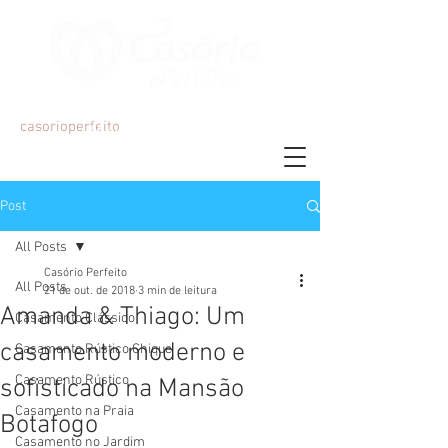
Organização e Decoração de Eventos
casorioperfeito
Mariana Martins
Post
All Posts
Casório Perfeito
All Posts
21 de out. de 2018
3 min de leitura
Amanda & Thiago: Um
Casamento Clássico
casamento moderno e
Casamento Rústico Chique
Casamento Rústico
sofisticado na Mansão
Casamento na Praia
Botafogo
Casamento no Jardim