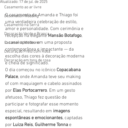
Atualizado:
17 de jul. de 2025
Casamento ao ar livre
O casamento de Amanda e Thiago foi 
Destination Wedding
uma verdadeira celebração de estilo, 
Casamento na Serra
amor e personalidade. Com cerimônia e 
Decoração Verde e Branca
recepção na elegante 
Mansão Botafogo
, 
o casal apostou em uma proposta 
Casamento Moderno
contemporânea e impactante — da 
Decoração Preto com Rosa
escolha das cores à decoração moderna 
Decoração em tons de rosa
e cheia de significado.
O dia começou no icônico 
Copacabana 
Palace
, onde Amanda teve seu making 
of com maquiagem e cabelo assinados 
por 
Elas Portocarrero
. Em um gesto 
afetuoso, Thiago fez questão de 
participar e fotografar esse momento 
especial, resultando em 
imagens 
espontâneas e emocionantes
, captadas 
por 
Luiza Reis
, 
Guilherme Tonna
 e 