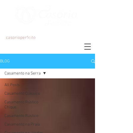
Organização e Decoração de Eventos
casorioperfeito
Mariana Martins
BLOG
Casamento na Serra
All Posts
Casamento Clássico
Casamento Rústico
Chique
Casamento Rústico
Casamento na Praia