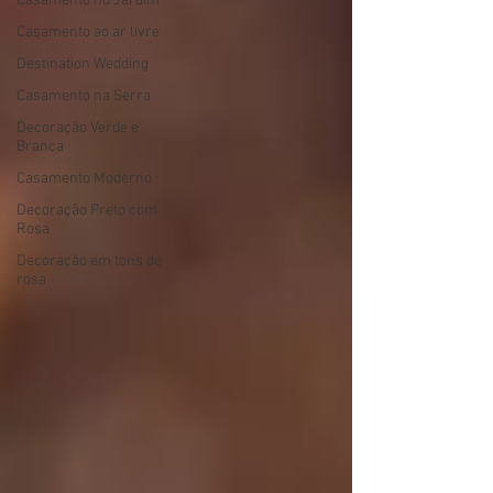
Casamento no Jardim
Casamento ao ar livre
Destination Wedding
Casamento na Serra
Decoração Verde e
Branca
Casamento Moderno
Decoração Preto com
Rosa
Decoração em tons de
rosa